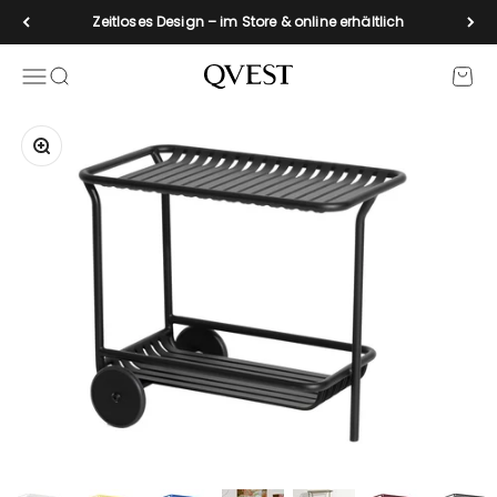
Zum Inhalt springen
Zeitloses Design – im Store & online erhältlich
Navigationsmenü öffnen
Suche öffnen
Waren
qvest-de
Bild vergrößern