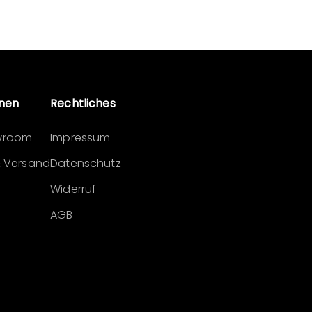
onen
Rechtliches
wroom
Impressum
& Versand
Datenschutz
Widerruf
AGB