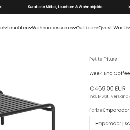
Kuratierte Möbel, Leuchten & Wohnobjekte
el
Leuchten
Wohnaccessoires
Outdoor
Qvest World
Petite Friture
Week-End Coffee
Angebot
€469,00 EUR
inkl. MwSt.
Versand
Farbe:
Emparador 
Emparador | s