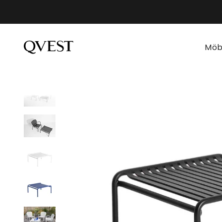
Zum Inhalt springen
qvest-de
Möb