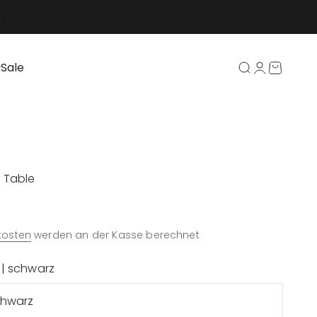
Sale
Suche öffnen
Kundenkont
Warenko
 Table
kosten
werden an der Kasse berechnet
| schwarz
chwarz