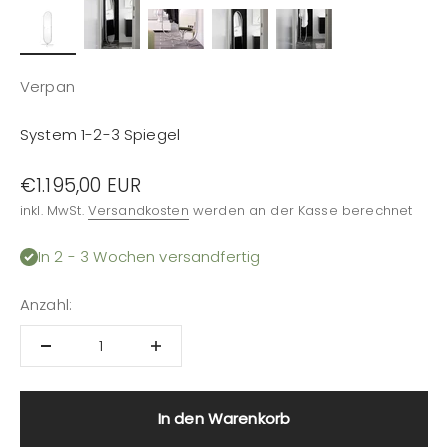
Verpan
System 1-2-3 Spiegel
Angebot
€1.195,00 EUR
inkl. MwSt.
Versandkosten
werden an der Kasse berechnet
In 2 - 3 Wochen versandfertig
Anzahl:
In den Warenkorb