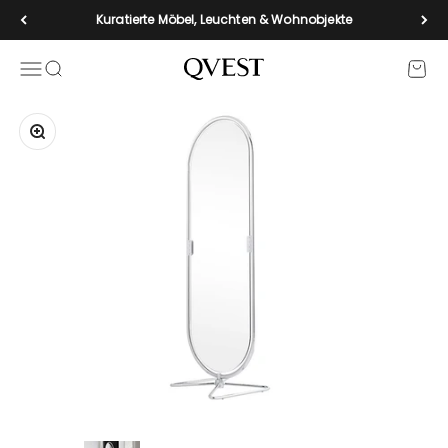
Zum Inhalt springen
Kuratierte Möbel, Leuchten & Wohnobjekte
Navigationsmenü öffnen
Suche öffnen
Waren
qvest-de
Bild vergrößern