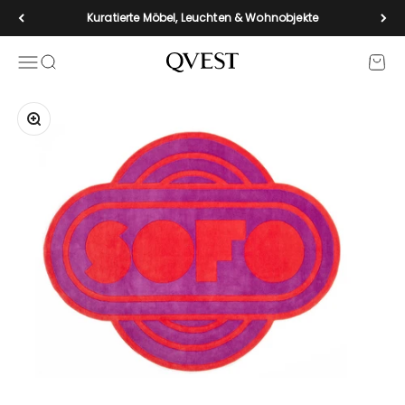
Zum Inhalt springen
Kuratierte Möbel, Leuchten & Wohnobjekte
Navigationsmenü öffnen
Suche öffnen
Waren
qvest-de
Bild vergrößern