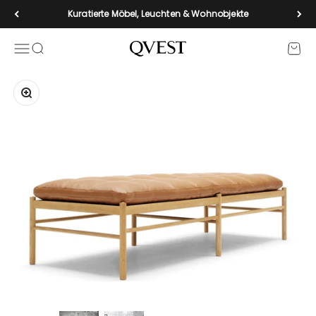
Zum Inhalt springen
Kuratierte Möbel, Leuchten & Wohnobjekte
Navigationsmenü öffnen
Suche öffnen
Waren
qvest-de
Bild vergrößern