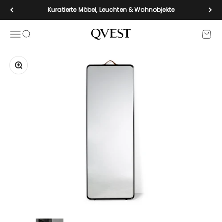
Zum Inhalt springen
Kuratierte Möbel, Leuchten & Wohnobjekte
Navigationsmenü öffnen
Suche öffnen
Waren
qvest-de
Bild vergrößern