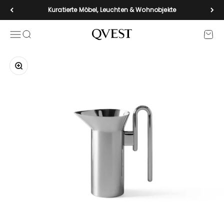
Zum Inhalt springen
Kuratierte Möbel, Leuchten & Wohnobjekte
Navigationsmenü öffnen
Suche öffnen
Waren
qvest-de
Bild vergrößern