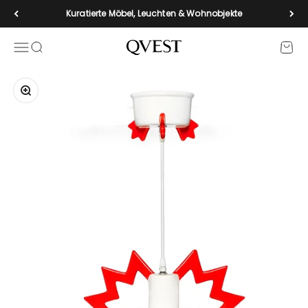
Zum Inhalt springen
Kuratierte Möbel, Leuchten & Wohnobjekte
Navigationsmenü öffnen
Suche öffnen
Waren
qvest-de
Bild vergrößern