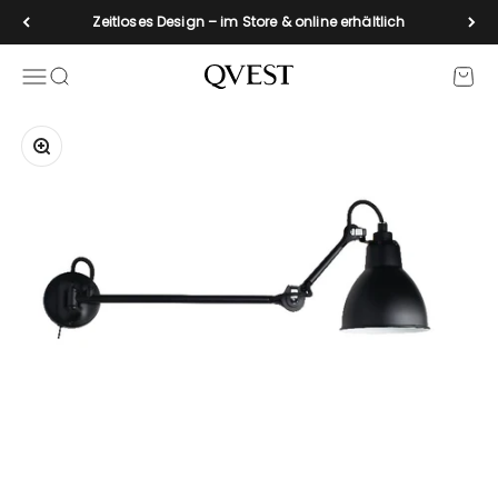
Zum Inhalt springen
Zeitloses Design – im Store & online erhältlich
Navigationsmenü öffnen
Suche öffnen
Waren
qvest-de
Bild vergrößern