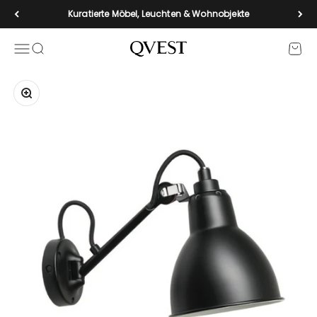
Zum Inhalt springen
Kuratierte Möbel, Leuchten & Wohnobjekte
Navigationsmenü öffnen
Suche öffnen
Waren
qvest-de
Bild vergrößern