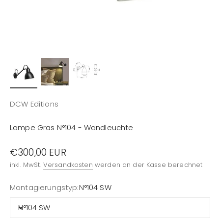
DCW Editions
Lampe Gras N°104 - Wandleuchte
Angebot
€300,00 EUR
inkl. MwSt.
Versandkosten
werden an der Kasse berechnet
Montagierungstyp:
N°104 SW
N°104 SW