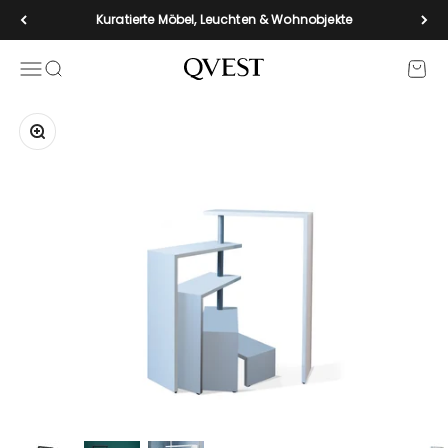
Zum Inhalt springen
Kuratierte Möbel, Leuchten & Wohnobjekte
Navigationsmenü öffnen
Suche öffnen
Waren
qvest-de
Bild vergrößern