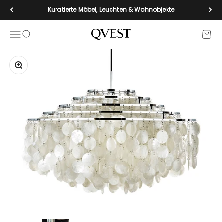
Zum Inhalt springen
Kuratierte Möbel, Leuchten & Wohnobjekte
Navigationsmenü öffnen
Suche öffnen
Waren
qvest-de
Bild vergrößern