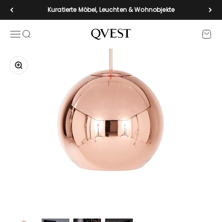
Zum Inhalt springen
Kuratierte Möbel, Leuchten & Wohnobjekte
Navigationsmenü öffnen
Suche öffnen
Waren
qvest-de
Bild vergrößern