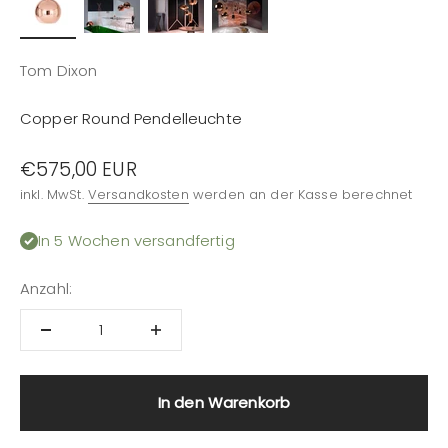
Tom Dixon
Copper Round Pendelleuchte
Angebot
€575,00 EUR
inkl. MwSt.
Versandkosten
werden an der Kasse berechnet
In 5 Wochen versandfertig
Anzahl:
In den Warenkorb