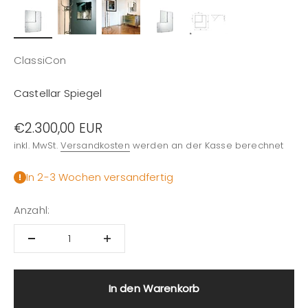
ClassiCon
Castellar Spiegel
Angebot
€2.300,00 EUR
inkl. MwSt.
Versandkosten
werden an der Kasse berechnet
In 2-3 Wochen versandfertig
Anzahl:
In den Warenkorb