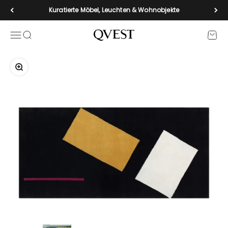
Zum Inhalt springen
Kuratierte Möbel, Leuchten & Wohnobjekte
Navigationsmenü öffnen
Suche öffnen
Waren
qvest-de
Bild vergrößern