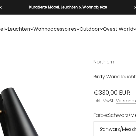
Kuratierte Möbel, Leuchten & Wohnobjekte
el
Leuchten
Wohnaccessoires
Outdoor
Qvest World
Northern
Birdy Wandleuch
Angebot
€330,00 EUR
inkl. MwSt.
Versand
Farbe:
Schwarz/M
Schwarz/Messi