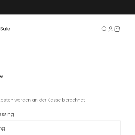
Sale
Suche öffnen
Kundenkont
Warenko
te
kosten
werden an der Kasse berechnet
essing
ng