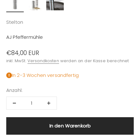
Stelton
AJ Pfeffermühle
Angebot
€84,00 EUR
inkl. MwSt.
Versandkosten
werden an der Kasse berechnet
In 2-3 Wochen versandfertig
Anzahl:
In den Warenkorb