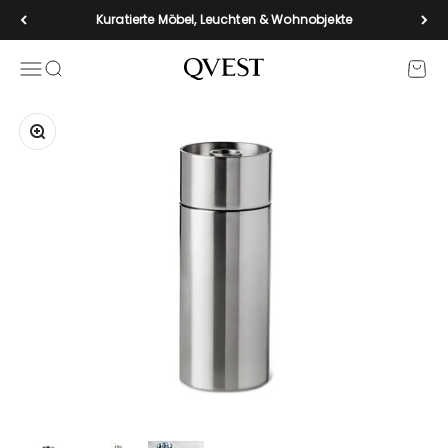
Zum Inhalt springen
Kuratierte Möbel, Leuchten & Wohnobjekte
Navigationsmenü öffnen
Suche öffnen
Waren
qvest-de
Bild vergrößern