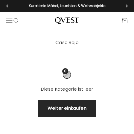
Zum Inhalt springen
Kuratierte Möbel, Leuchten & Wohnobjekte
Navigationsmenü öffnen
Suche öffnen
Waren
qvest-de
0
Diese Kategorie ist leer
Weiter einkaufen